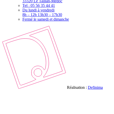
33320 Le Taillan-Médoc
Tel : 05 56 35 44 41
Du lundi à vendredi
8h – 12h 13h30 – 17h30
Fermé le samedi et dimanche
Réalisation :
Definima